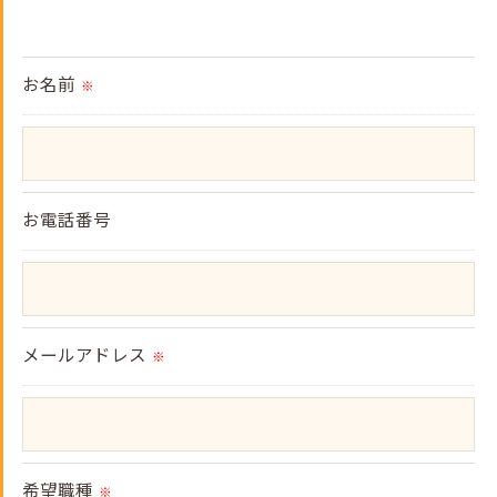
＜個人情報の提供について＞
当社ではお客様の同意を得た場合または法令に定め
られた場合を除き、
お名前
※
取得した個人情報を第三者に提供することはいたし
ません。
＜個人情報の委託について＞
お電話番号
当社では、利用目的の達成に必要な範囲において、
個人情報を外部に委託する場合があります。
これらの委託先に対しては個人情報保護契約等の措
メールアドレス
置をとり、適切な監督を行います。
※
＜個人情報の安全管理＞
当社では、個人情報の漏洩等がなされないよう、適
希望職種
切に安全管理対策を実施します。
※