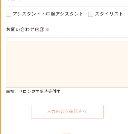
アシスタント・中途アシスタント
スタイリスト
＜個人情報を与えなかった場合に生じる結果＞
必要な情報を頂けない場合は、それに対応した当社
お問い合わせ内容
※
のサービスをご提供できない場合がございますので
予めご了承ください。
＜個人情報の開示･訂正・削除･利用停止の手続につ
いて＞
当社では、お客様の個人情報の開示･訂正･削除・利
面接、サロン見学随時受付中
用停止の手続を定めさせて頂いております。
ご本人である事を確認のうえ、対応させて頂きま
す。
個人情報の開示･訂正･削除・利用停止の具体的手続
きにつきましては、お電話でお問合せ下さい。