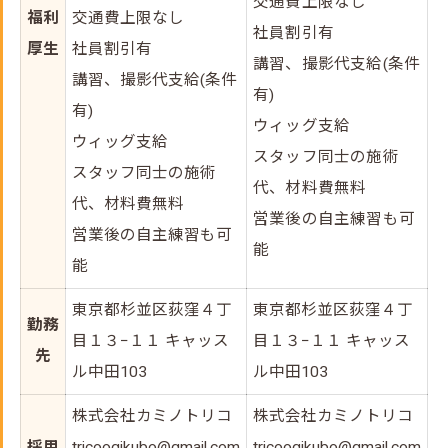
交通費上限なし
福利
交通費上限なし
社員割引有
厚生
社員割引有
講習、撮影代支給(条件
講習、撮影代支給(条件
有)
有)
ウィッグ支給
ウィッグ支給
スタッフ同士の施術
スタッフ同士の施術
代、材料費無料
代、材料費無料
営業後の自主練習も可
営業後の自主練習も可
能
能
東京都杉並区荻窪４丁
東京都杉並区荻窪４丁
勤務
目１３−１１ キャッス
目１３−１１ キャッス
先
ル中田103
ル中田103
株式会社カミノトリコ
株式会社カミノトリコ
採用
tricoogikubo@gmail.com
tricoogikubo@gmail.com