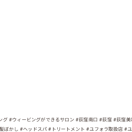
ビング #ウィービングができるサロン #荻窪南口 #荻窪 #荻窪美
かし #ヘッドスパ #トリートメント #ユフォラ取扱店 #ユフォラ 