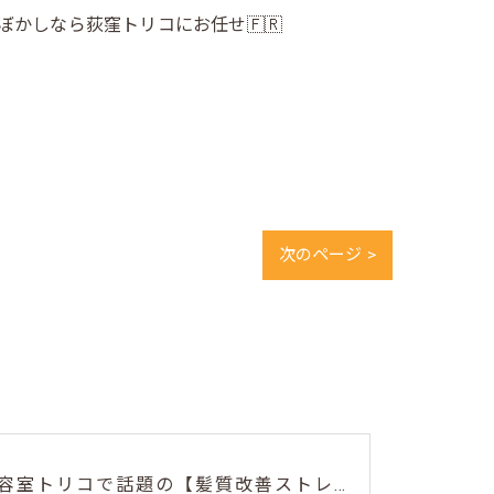
ぼかしなら荻窪トリコにお任せ🇫🇷
次のページ >
荻窪美容室トリコで話題の【髪質改善ストレート】✨