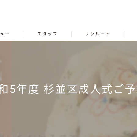
ュー
スタッフ
リクルート
 令和5年度 杉並区成人式ご