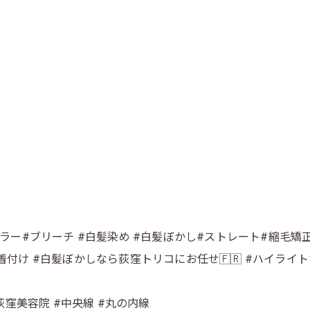
カラー#ブリーチ #白髪染め #白髪ぼかし#ストレート#縮毛矯正 
浴衣 #着付け #白髪ぼかしなら荻窪トリコにお任せ🇫🇷 #ハイラ
#荻窪美容院 #中央線 #丸の内線