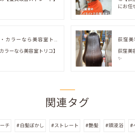
にお任せ
🎨【荻窪でハイライト・カラーなら美容室トリコ】にお任せくださ...
・カラーなら美容室トリコ】
荻窪美
✨
関連タグ
リーチ
#白髪ぼかし
#ストレート
#艶髪
#頭浸浴
#