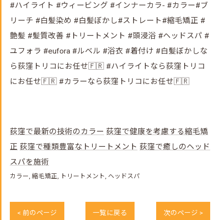
#ハイライト #ウィービング #インナーカラ- #カラー#ブ
リーチ #白髪染め #白髪ぼかし#ストレート#縮毛矯正 #
艶髪 #髪質改善 #トリートメント #頭浸浴 #ヘッドスパ #
ユフォラ #eufora #ルベル #浴衣 #着付け #白髪ぼかしな
ら荻窪トリコにお任せ🇫🇷 #ハイライトなら荻窪トリコ
にお任せ🇫🇷 #カラーなら荻窪トリコにお任せ🇫🇷
荻窪で最新の技術のカラー
荻窪で健康を考慮する縮毛矯
正
荻窪で種類豊富なトリートメント
荻窪で癒しのヘッド
スパを施術
カラー
縮毛矯正
トリートメント
ヘッドスパ
< 前のページ
一覧に戻る
次のページ >