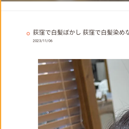
ヘッドスパ
着付けメニュー
成人式のご予約について
荻窪で白髪ぼかし 荻窪で白髪染めなら
2023/11/06