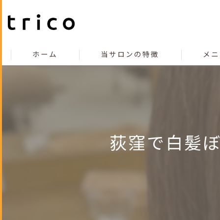
ホーム
当サロンの特徴
メニ
こだわり
コンセプト
カット
荻窪で白髪ぼ
カラー
縮毛矯正
トリートメント