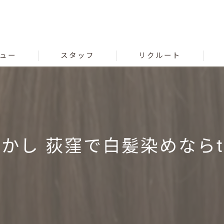
ュー
スタッフ
リクルート
かし 荻窪で白髪染めならtr