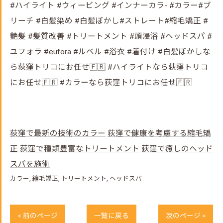
#ハイライト #ウィービング #インナーカラ- #カラー#ブ
リーチ #白髪染め #白髪ぼかし#ストレート#縮毛矯正 #
艶髪 #髪質改善 #トリートメント #頭浸浴 #ヘッドスパ #
ユフォラ #eufora #ルベル #浴衣 #着付け #白髪ぼかしな
ら荻窪トリコにお任せ🇫🇷 #ハイライトなら荻窪トリコ
にお任せ🇫🇷 #カラーなら荻窪トリコにお任せ🇫🇷
荻窪で最新の技術のカラー
荻窪で健康を考慮する縮毛矯
正
荻窪で種類豊富なトリートメント
荻窪で癒しのヘッド
スパを施術
カラー
縮毛矯正
トリートメント
ヘッドスパ
< 前のページ
一覧に戻る
次のページ >