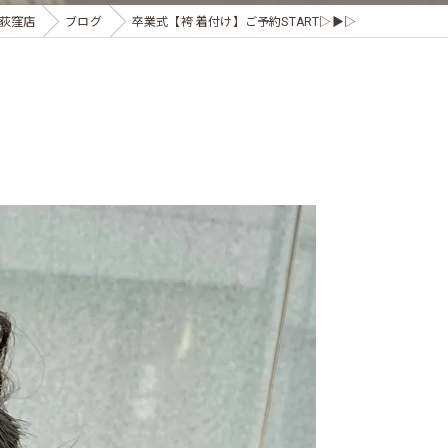
荻窪店
ブログ
卒業式【袴 着付け】ご予約START▷▶︎▷