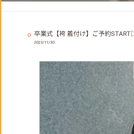
ヘッドスパ
着付けメニュー
成人式のご予約について
卒業式【袴 着付け】ご予約START▷
2023/11/30