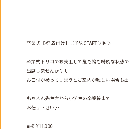
卒業式【袴 着付け】ご予約START▷▶︎▷
卒業式トリコでお支度して髪も袴も綺麗な状態
出席しませんか？👘
お日付が被ってしまうとご案内が難しい場合も出
もちろん先生方から小学生の卒業袴まで
お任せ下さい🎶
◾︎袴 ¥11,000