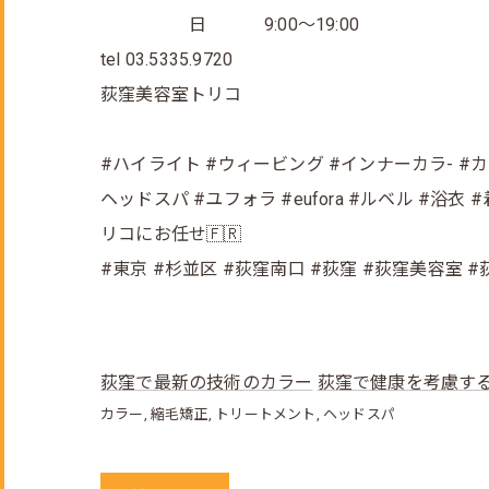
日 9:00～19:00
tel 03.5335.9720
荻窪美容室トリコ
#ハイライト #ウィービング #インナーカラ- #
ヘッドスパ #ユフォラ #eufora #ルベル #
リコにお任せ🇫🇷
#東京 #杉並区 #荻窪南口 #荻窪 #荻窪美容室 
荻窪で最新の技術のカラー
荻窪で健康を考慮す
カラー
縮毛矯正
トリートメント
ヘッドスパ