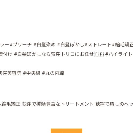
カラー#ブリーチ #白髪染め #白髪ぼかし#ストレート#縮毛矯正 
浴衣 #着付け #白髪ぼかしなら荻窪トリコにお任せ🇫🇷 #ハイラ
#荻窪美容院 #中央線 #丸の内線
る縮毛矯正
荻窪で種類豊富なトリートメント
荻窪で癒しのヘ