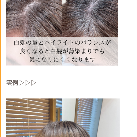
実例▷▷▷