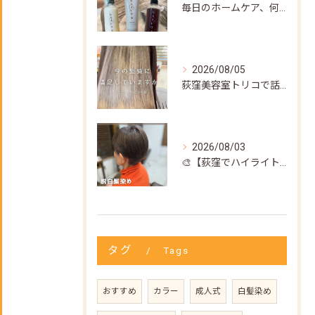
毎日のホームケア、何を使えばいいか迷ってない？🌿
2026/08/05
荻窪美容室トリコで話題の【髪質改善ストレート】✨
2026/08/03
🎨【荻窪でハイライト・カラーなら美容室トリコ】にお任せくださ...
タグ
Tags
おすすめ
カラー
成人式
白髪染め