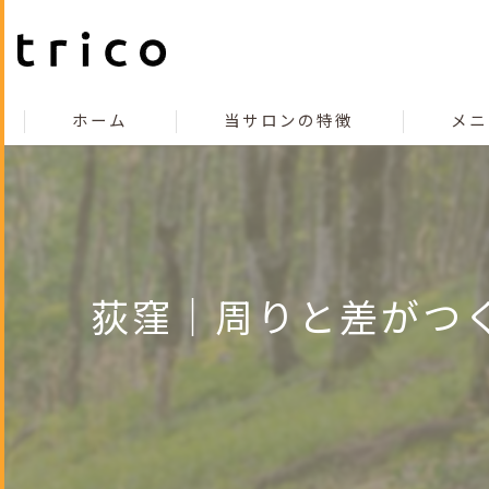
ホーム
当サロンの特徴
メニ
こだわり
コンセプト
カット
荻窪｜周りと差がつ
カラー
縮毛矯正
トリートメント