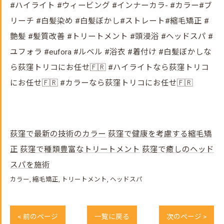
#ハイライト #ウィービング #インナーカラ- #カラー#ブ
リーチ #白髪染め #白髪ぼかし#ストレート#縮毛矯正 #
艶髪 #髪質改善 #トリートメント #頭浸浴 #ヘッドスパ #
ユフォラ #eufora #ルベル #浴衣 #着付け #白髪ぼかしな
ら荻窪トリコにお任せ🇫🇷 #ハイライトなら荻窪トリコ
にお任せ🇫🇷 #カラーなら荻窪トリコにお任せ🇫🇷
荻窪で最新の技術のカラー
荻窪で健康を考慮する縮毛矯
正
荻窪で種類豊富なトリートメント
荻窪で癒しのヘッド
スパを施術
カラー
縮毛矯正
トリートメント
ヘッドスパ
< 前のページ
一覧に戻る
次のページ >