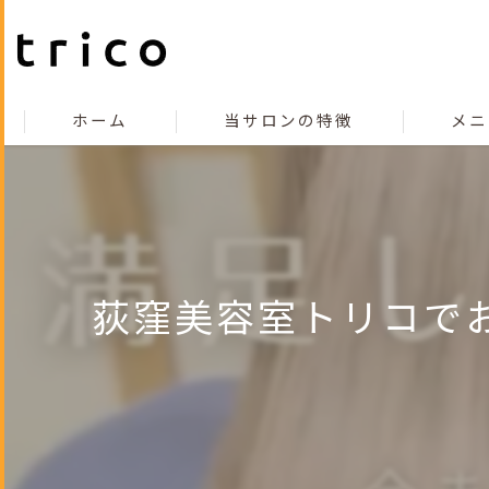
ホーム
当サロンの特徴
メニ
こだわり
コンセプト
カット
荻窪美容室トリコでお
カラー
縮毛矯正
トリートメント