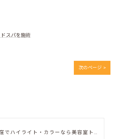
ッドスパを施術
次のページ >
🎨【荻窪でハイライト・カラーなら美容室トリコ】にお任せくださ...