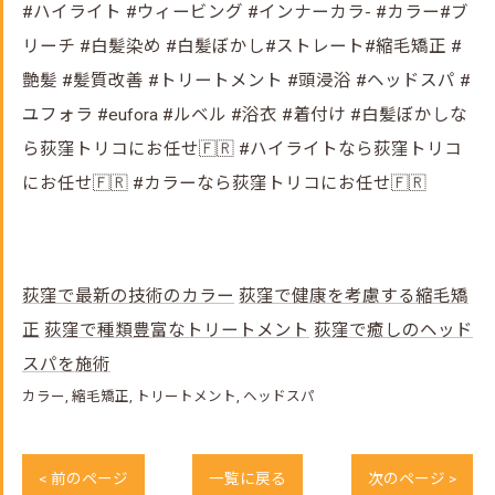
#ハイライト #ウィービング #インナーカラ- #カラー#ブ
リーチ #白髪染め #白髪ぼかし#ストレート#縮毛矯正 #
艶髪 #髪質改善 #トリートメント #頭浸浴 #ヘッドスパ #
ユフォラ #eufora #ルベル #浴衣 #着付け #白髪ぼかしな
ら荻窪トリコにお任せ🇫🇷 #ハイライトなら荻窪トリコ
にお任せ🇫🇷 #カラーなら荻窪トリコにお任せ🇫🇷
荻窪で最新の技術のカラー
荻窪で健康を考慮する縮毛矯
正
荻窪で種類豊富なトリートメント
荻窪で癒しのヘッド
スパを施術
カラー
縮毛矯正
トリートメント
ヘッドスパ
< 前のページ
一覧に戻る
次のページ >