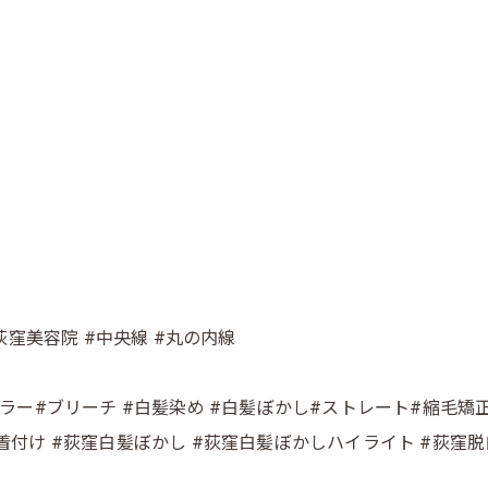
#荻窪美容院 #中央線 #丸の内線
カラー#ブリーチ #白髪染め #白髪ぼかし#ストレート#縮毛矯正 
浴衣 #着付け #荻窪白髪ぼかし #荻窪白髪ぼかしハイライト #荻窪