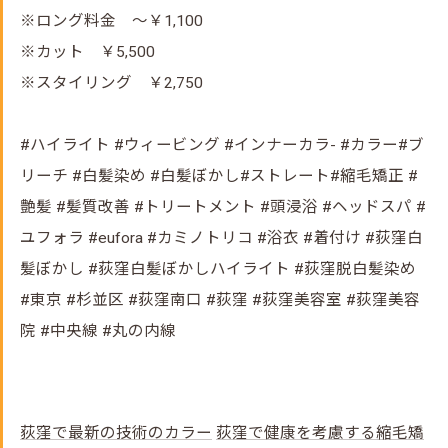
※ロング料金 ～￥1,100
※カット ￥5,500
※スタイリング ￥2,750
#ハイライト #ウィービング #インナーカラ- #カラー#ブ
リーチ #白髪染め #白髪ぼかし#ストレート#縮毛矯正 #
艶髪 #髪質改善 #トリートメント #頭浸浴 #ヘッドスパ #
ユフォラ #eufora #カミノトリコ #浴衣 #着付け #荻窪白
髪ぼかし #荻窪白髪ぼかしハイライト #荻窪脱白髪染め
#東京 #杉並区 #荻窪南口 #荻窪 #荻窪美容室 #荻窪美容
院 #中央線 #丸の内線
荻窪で最新の技術のカラー
荻窪で健康を考慮する縮毛矯