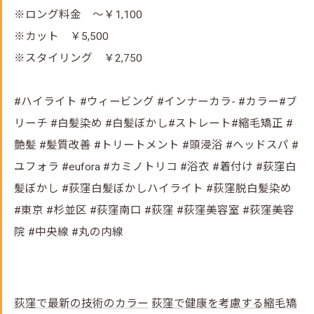
※ロング料金 ～￥1,100
※カット ￥5,500
※スタイリング ￥2,750
#ハイライト #ウィービング #インナーカラ- #カラー#ブ
リーチ #白髪染め #白髪ぼかし#ストレート#縮毛矯正 #
艶髪 #髪質改善 #トリートメント #頭浸浴 #ヘッドスパ #
ユフォラ #eufora #カミノトリコ #浴衣 #着付け #荻窪白
髪ぼかし #荻窪白髪ぼかしハイライト #荻窪脱白髪染め
#東京 #杉並区 #荻窪南口 #荻窪 #荻窪美容室 #荻窪美容
院 #中央線 #丸の内線
荻窪で最新の技術のカラー
荻窪で健康を考慮する縮毛矯