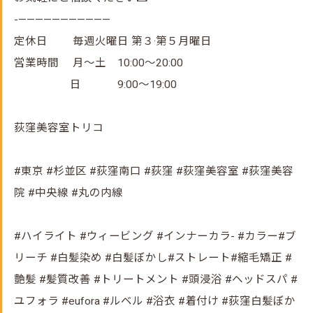
-———————————
定休日 毎週火曜日 第３·第５月曜日
営業時間 月～土 10:00～20:00
日 9:00～19:00
荻窪美容室トリコ
#東京 #杉並区 #荻窪南口 #荻窪 #荻窪美容室 #荻窪美容
院 #中央線 #丸の内線
#ハイライト #ウィービング #インナーカラ- #カラー#ブ
リーチ #白髪染め #白髪ぼかし#ストレート#縮毛矯正 #
艶髪 #髪質改善 #トリートメント #頭浸浴 #ヘッドスパ #
ユフォラ #eufora #ルベル #浴衣 #着付け #荻窪白髪ぼか