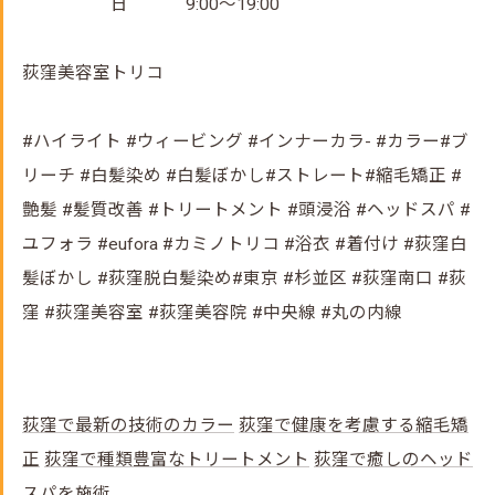
日 9:00～19:00
荻窪美容室トリコ
#ハイライト #ウィービング #インナーカラ- #カラー#ブ
リーチ #白髪染め #白髪ぼかし#ストレート#縮毛矯正 #
艶髪 #髪質改善 #トリートメント #頭浸浴 #ヘッドスパ #
ユフォラ #eufora #カミノトリコ #浴衣 #着付け #荻窪白
髪ぼかし #荻窪脱白髪染め#東京 #杉並区 #荻窪南口 #荻
窪 #荻窪美容室 #荻窪美容院 #中央線 #丸の内線
荻窪で最新の技術のカラー
荻窪で健康を考慮する縮毛矯
正
荻窪で種類豊富なトリートメント
荻窪で癒しのヘッド
スパを施術