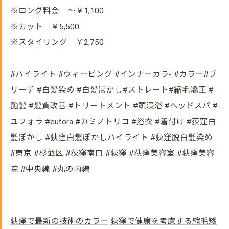
※ロング料金 ～￥1,100
※カット ￥5,500
※スタイリング ￥2,750
#ハイライト #ウィービング #インナーカラ- #カラー#ブ
リーチ #白髪染め #白髪ぼかし#ストレート#縮毛矯正 #
艶髪 #髪質改善 #トリートメント #頭浸浴 #ヘッドスパ #
ユフォラ #eufora #カミノトリコ #浴衣 #着付け #荻窪白
髪ぼかし #荻窪白髪ぼかしハイライト #荻窪脱白髪染め
#東京 #杉並区 #荻窪南口 #荻窪 #荻窪美容室 #荻窪美容
院 #中央線 #丸の内線
荻窪で最新の技術のカラー
荻窪で健康を考慮する縮毛矯