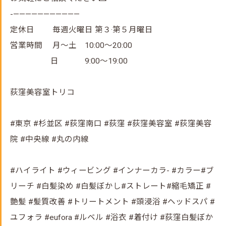
-———————————
定休日 毎週火曜日 第３·第５月曜日
営業時間 月～土 10:00～20:00
日 9:00～19:00
荻窪美容室トリコ
#東京 #杉並区 #荻窪南口 #荻窪 #荻窪美容室 #荻窪美容
院 #中央線 #丸の内線
#ハイライト #ウィービング #インナーカラ- #カラー#ブ
リーチ #白髪染め #白髪ぼかし#ストレート#縮毛矯正 #
艶髪 #髪質改善 #トリートメント #頭浸浴 #ヘッドスパ #
ユフォラ #eufora #ルベル #浴衣 #着付け #荻窪白髪ぼか