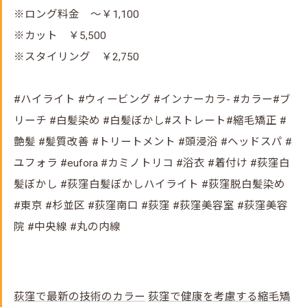
※ロング料金 ～￥1,100
※カット ￥5,500
※スタイリング ￥2,750
#ハイライト #ウィービング #インナーカラ- #カラー#ブ
リーチ #白髪染め #白髪ぼかし#ストレート#縮毛矯正 #
艶髪 #髪質改善 #トリートメント #頭浸浴 #ヘッドスパ #
ユフォラ #eufora #カミノトリコ #浴衣 #着付け #荻窪白
髪ぼかし #荻窪白髪ぼかしハイライト #荻窪脱白髪染め
#東京 #杉並区 #荻窪南口 #荻窪 #荻窪美容室 #荻窪美容
院 #中央線 #丸の内線
荻窪で最新の技術のカラー
荻窪で健康を考慮する縮毛矯