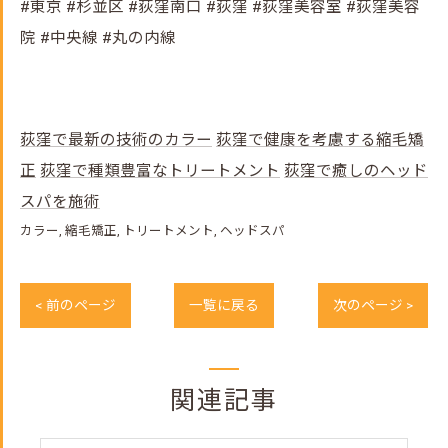
#東京 #杉並区 #荻窪南口 #荻窪 #荻窪美容室 #荻窪美容
院 #中央線 #丸の内線
荻窪で最新の技術のカラー
荻窪で健康を考慮する縮毛矯
正
荻窪で種類豊富なトリートメント
荻窪で癒しのヘッド
スパを施術
カラー
縮毛矯正
トリートメント
ヘッドスパ
< 前のページ
一覧に戻る
次のページ >
関連記事