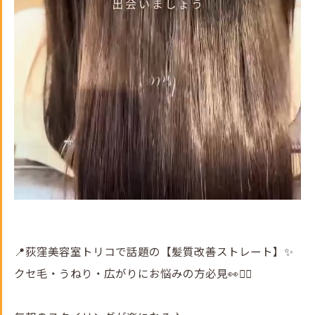
📍荻窪美容室トリコで話題の【髪質改善ストレート】✨
クセ毛・うねり・広がりにお悩みの方必見👀💇‍♀️