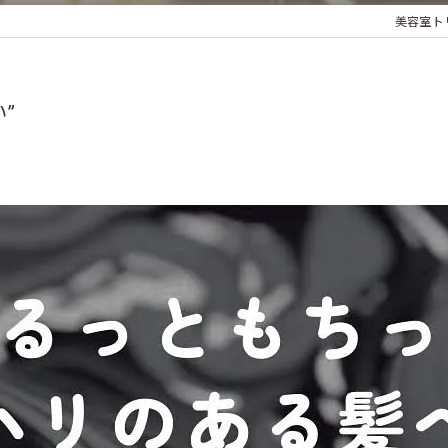
美容室ト
”