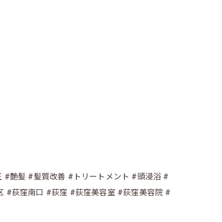
#艶髪 #髪質改善 #トリートメント #頭浸浴 #
区 #荻窪南口 #荻窪 #荻窪美容室 #荻窪美容院 #