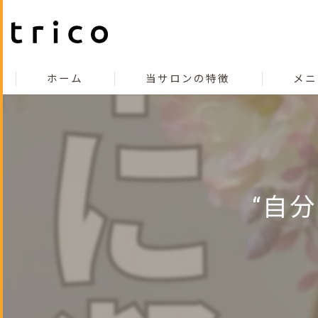
ホーム
当サロンの特徴
メニ
こだわり
コンセプト
カット
“自
カラー
縮毛矯正
トリートメント