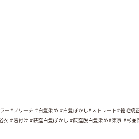
カラー#ブリーチ #白髪染め #白髪ぼかし#ストレート#縮毛矯正 
 #浴衣 #着付け #荻窪白髪ぼかし #荻窪脱白髪染め#東京 #杉並