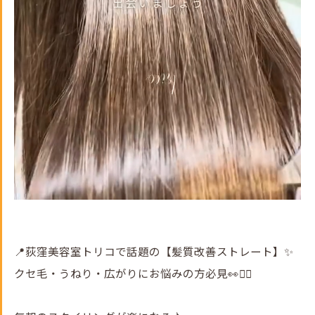
📍荻窪美容室トリコで話題の【髪質改善ストレート】✨
クセ毛・うねり・広がりにお悩みの方必見👀💇‍♀️