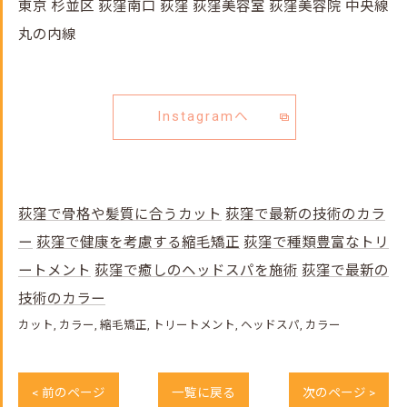
東京 杉並区 荻窪南口 荻窪 荻窪美容室 荻窪美容院 中央線
丸の内線
Instagramへ
荻窪で骨格や髪質に合うカット
荻窪で最新の技術のカラ
ー
荻窪で健康を考慮する縮毛矯正
荻窪で種類豊富なトリ
ートメント
荻窪で癒しのヘッドスパを施術
荻窪で最新の
技術のカラー
カット
カラー
縮毛矯正
トリートメント
ヘッドスパ
カラー
< 前のページ
一覧に戻る
次のページ >