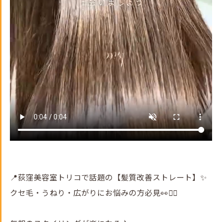
📍荻窪美容室トリコで話題の【髪質改善ストレート】✨
クセ毛・うねり・広がりにお悩みの方必見👀💇‍♀️