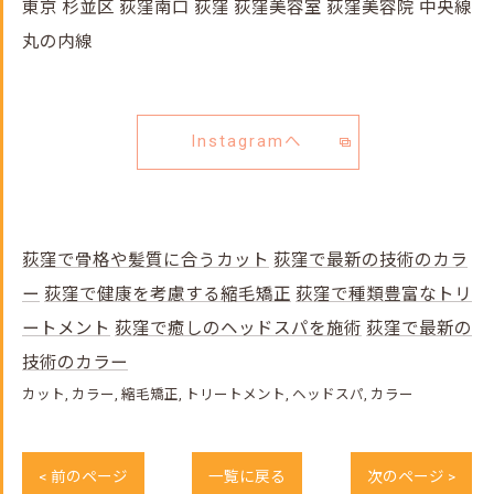
東京 杉並区 荻窪南口 荻窪 荻窪美容室 荻窪美容院 中央線
丸の内線
Instagramへ
荻窪で骨格や髪質に合うカット
荻窪で最新の技術のカラ
ー
荻窪で健康を考慮する縮毛矯正
荻窪で種類豊富なトリ
ートメント
荻窪で癒しのヘッドスパを施術
荻窪で最新の
技術のカラー
カット
カラー
縮毛矯正
トリートメント
ヘッドスパ
カラー
< 前のページ
一覧に戻る
次のページ >