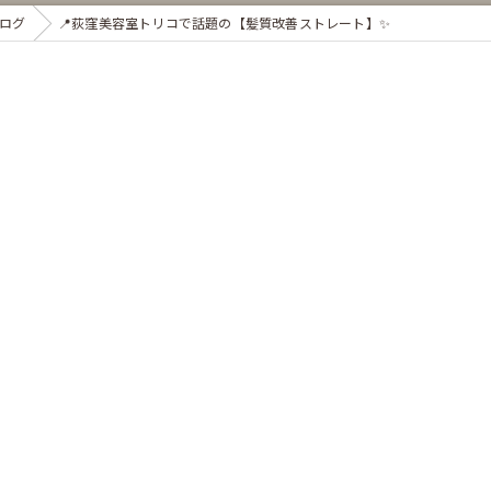
ログ
📍荻窪美容室トリコで話題の【髪質改善ストレート】✨