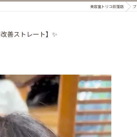
美容室トリコ荻窪店
ブ
質改善ストレート】✨