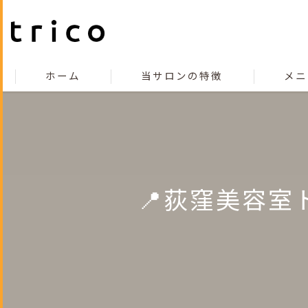
ホーム
当サロンの特徴
メニ
こだわり
コンセプト
カット
📍荻窪美容
カラー
縮毛矯正
トリートメント