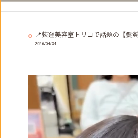
ヘッドスパ
着付けメニュー
成人式のご予約について
📍荻窪美容室トリコで話題の【髪
2026/04/04