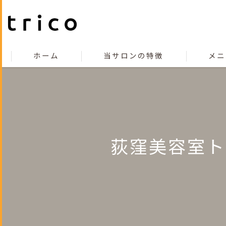
ホーム
当サロンの特徴
メニ
こだわり
コンセプト
カット
荻窪美容室ト
カラー
縮毛矯正
トリートメント