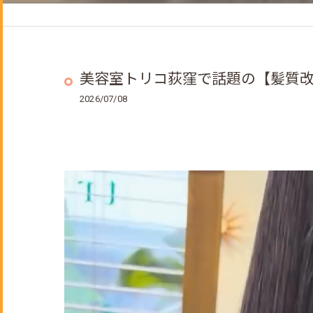
ヘッドスパ
着付けメニュー
成人式のご予約について
美容室トリコ荻窪で話題の【髪質改
2026/07/08